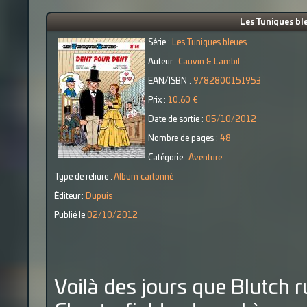
Les Tuniques bl
Série :
Les Tuniques bleues
Auteur :
Cauvin & Lambil
EAN/ISBN :
9782800151953
Prix :
10.60 €
Date de sortie :
05/10/2012
Nombre de pages :
48
Catégorie :
Aventure
Type de reliure :
Album cartonné
Éditeur :
Dupuis
Publié le
02/10/2012
Voilà des jours que Blutch r