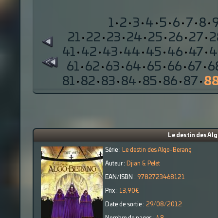
1
·
2
·
3
·
4
·
5
·
6
·
7
·
8
·
21
·
22
·
23
·
24
·
25
·
26
·
27
·
2
41
·
42
·
43
·
44
·
45
·
46
·
47
·
4
61
·
62
·
63
·
64
·
65
·
66
·
67
·
6
81
·
82
·
83
·
84
·
85
·
86
·
87
·
8
Le destin des Alg
Série :
Le destin des Algo-Berang
Auteur :
Djian & Pelet
EAN/ISBN :
9782723468121
Prix :
13,90€
Date de sortie :
29/08/2012