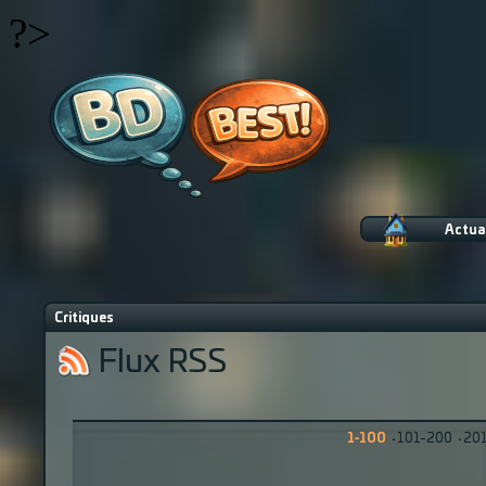
?>
Actua
Critiques
Flux RSS
1-100
·
101-200
·
20