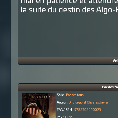
mal en patience et attendr
la suite du destin des Algo
Ve
L'or des f
Série :
L'or des fous
Auteur :
Di Giorgio et Olivares Javier
EAN/ISBN :
9782302020023
Prix :
13,95€